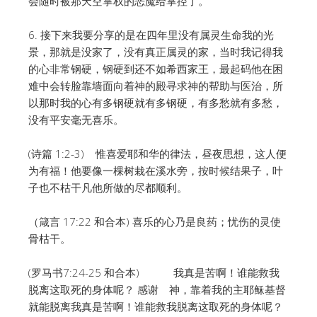
会随时被那天空掌权的恶魔给掌控了。
6. 接下来我要分享的是在四年里没有属灵生命我的光
景，那就是没家了，没有真正属灵的家，当时我记得我
的心非常钢硬，钢硬到还不如希西家王，最起码他在困
难中会转脸靠墙面向着神的殿寻求神的帮助与医治，所
以那时我的心有多钢硬就有多钢硬，有多愁就有多愁，
没有平安毫无喜乐。
(诗篇 1:2-3) 惟喜爱耶和华的律法，昼夜思想，这人便
为有福！他要像一棵树栽在溪水旁，按时候结果子，叶
子也不枯干凡他所做的尽都顺利。
（箴言 17:22 和合本) 喜乐的心乃是良药；忧伤的灵使
骨枯干。
(罗马书7:24-25 和合本) 我真是苦啊！谁能救我
脱离这取死的身体呢？ 感谢 神，靠着我的主耶稣基督
就能脱离我真是苦啊！谁能救我脱离这取死的身体呢？