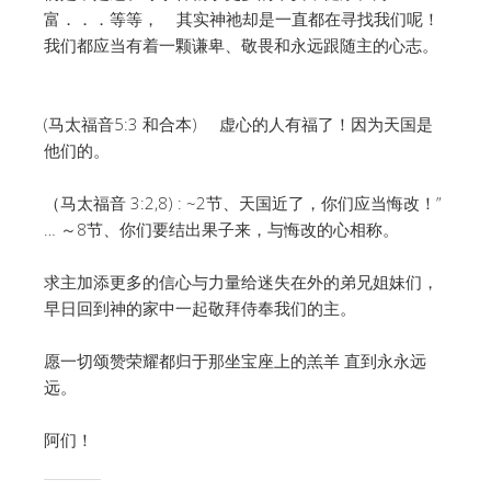
富．．．等等， 其实神祂却是一直都在寻找我们呢！
我们都应当有着一颗谦卑、敬畏和永远跟随主的心志。
(马太福音5:3 和合本) 虚心的人有福了！因为天国是
他们的。
（马太福音 3:2,8) : ~2节、天国近了，你们应当悔改！”
… ～8节、你们要结出果子来，与悔改的心相称。
求主加添更多的信心与力量给迷失在外的弟兄姐妹们，
早日回到神的家中一起敬拜侍奉我们的主。
愿一切颂赞荣耀都归于那坐宝座上的羔羊 直到永永远
远。
阿们！