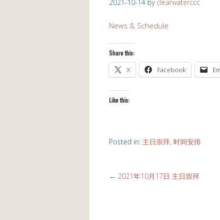
2021-10-14
by
clearwaterccc
News & Schedule
Share this:
X
Facebook
Em
Like this:
Posted in:
主日崇拜
,
时间安排
←
2021年10月17日 主日崇拜