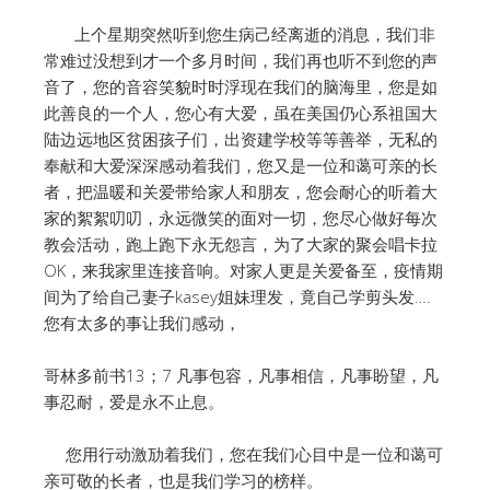
上个星期突然听到您生病己经离逝的消息，我们非
常难过没想到才一个多月时间，我们再也听不到您的声
音了，您的音容笑貌时时浮现在我们的脑海里，您是如
此善良的一个人，您心有大爱，虽在美国仍心系祖国大
陆边远地区贫困孩子们，出资建学校等等善举，无私的
奉献和大爱深深感动着我们，您又是一位和蔼可亲的长
者，把温暖和关爱带给家人和朋友，您会耐心的听着大
家的絮絮叨叨，永远微笑的面对一切，您尽心做好每次
教会活动，跑上跑下永无怨言，为了大家的聚会唱卡拉
OK，来我家里连接音响。对家人更是关爱备至，疫情期
间为了给自己妻子kasey姐妹理发，竟自己学剪头发….
您有太多的事让我们感动，
哥林多前书13；7 凡事包容，凡事相信，凡事盼望，凡
事忍耐，爱是永不止息。
您用行动激劢着我们，您在我们心目中是一位和蔼可
亲可敬的长者，也是我们学习的榜样。