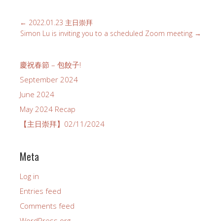
←
2022.01.23 主日崇拜
Simon Lu is inviting you to a scheduled Zoom meeting
→
慶祝春節 – 包餃子!
September 2024
June 2024
May 2024 Recap
【主日崇拜】02/11/2024
Meta
Log in
Entries feed
Comments feed
WordPress.org