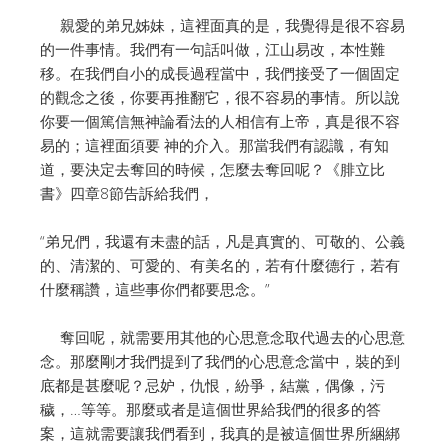
親愛的弟兄姊妹，這裡面真的是，我覺得是很不容易
的一件事情。我們有一句話叫做，江山易改，本性難
移。在我們自小的成長過程當中，我們接受了一個固定
的觀念之後，你要再推翻它，很不容易的事情。所以說
你要一個篤信無神論看法的人相信有上帝，真是很不容
易的；這裡面須要 神的介入。那當我們有認識，有知
道，要決定去奪回的時候，怎麼去奪回呢？《腓立比
書》四章8節告訴給我們，
“弟兄們，我還有未盡的話，凡是真實的、可敬的、公義
的、清潔的、可愛的、有美名的，若有什麼德行，若有
什麼稱讚，這些事你們都要思念。”
奪回呢，就需要用其他的心思意念取代過去的心思意
念。那麼剛才我們提到了我們的心思意念當中，裝的到
底都是甚麼呢？忌妒，仇恨，紛爭，結黨，偶像，污
穢，…等等。那麼或者是這個世界給我們的很多的答
案，這就需要讓我們看到，我真的是被這個世界所綑綁