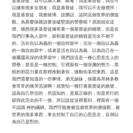
是基督徒，我可以抽大麻、吸毒；我是基督徒，我也可
以擁有很多女朋友；我是基督徒，我可以不去做禮拜；
我是基督徒，我會賭博、說髒話、認同這個世界的價值
觀。為甚麼保羅說要攻破堅固的營壘呢？原因就在這
裡。雖然很多基督徒擁有著一個基督徒的稱號，但是在
我們行事為人當中，卻和基督徒的稱號是完全不相干
的。活在自以為義的一個信仰當中；活在一個自以為義
的一個自由當中；或者是活在自以為義，以為自己在一
個屬靈高深的境界當中；我們說這是一種心思意念上的
營壘；甚至是一種控制。它裡面有一個深層的勢力，黑
暗的邪惡力量在那裡推動著你，激動你某些東西。這是
我們需要知道的一些事情。弟兄姊妹，保羅為哥林多教
會常常的痛哭流淚啊！就害怕一種打著基督徒的旗號，
認為自己所信的，所認知的，是最正確的；但是所行的
卻與此完全的不一致。所以說從這裡看到，裡面有一個
不認識 神的綑綁。我們可能會被這個世界的價值觀，被
世界的很多東西，來去控制了自己的心思意念，反倒以
為自己是對的。