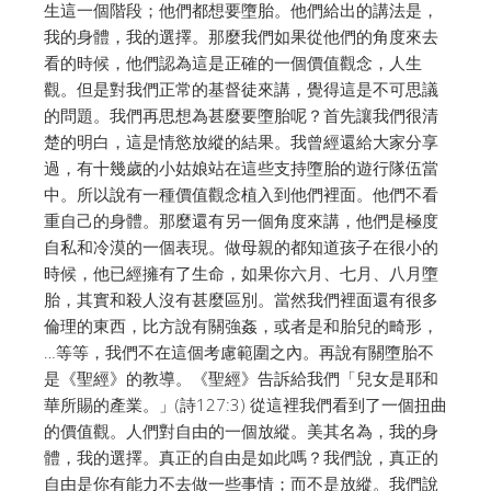
生這一個階段；他們都想要墮胎。他們給出的講法是，
我的身體，我的選擇。那麼我們如果從他們的角度來去
看的時候，他們認為這是正確的一個價值觀念，人生
觀。但是對我們正常的基督徒來講，覺得這是不可思議
的問題。我們再思想為甚麼要墮胎呢？首先讓我們很清
楚的明白，這是情慾放縱的結果。我曾經還給大家分享
過，有十幾歲的小姑娘站在這些支持墮胎的遊行隊伍當
中。所以說有一種價值觀念植入到他們裡面。他們不看
重自己的身體。那麼還有另一個角度來講，他們是極度
自私和冷漠的一個表現。做母親的都知道孩子在很小的
時候，他已經擁有了生命，如果你六月、七月、八月墮
胎，其實和殺人沒有甚麼區別。當然我們裡面還有很多
倫理的東西，比方說有關強姦，或者是和胎兒的畸形，
…等等，我們不在這個考慮範圍之內。再說有關墮胎不
是《聖經》的教導。《聖經》告訴給我們「兒女是耶和
華所賜的產業。」(詩127:3) 從這裡我們看到了一個扭曲
的價值觀。人們對自由的一個放縱。美其名為，我的身
體，我的選擇。真正的自由是如此嗎？我們說，真正的
自由是你有能力不去做一些事情；而不是放縱。我們說