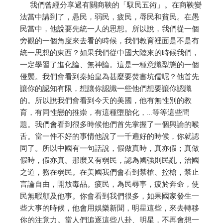
我們曾經分享過有關商鞅的「馭民五術」。在商鞅變
法當中講到了，愚民，弱民，疲民，辱民和貧民。在愚
民當中，他說要先統一人的思想。所以說，我們從一個
旁觀的一個角度來去看的時候，我們教育裡面是不是有
統一思想的東西？如果我們從中國大陸來的時候我們，
一定學習了進化論、無神論。這是一種意識型態的一個
侵襲。我們會看到秦始皇為甚麼要焚書坑儒呢？他首先
讓你的認知有限，想讓你認識一些他們想要讓你認識
的。所以說我們會看到今天的美國，他有無性別的教
育，有同性戀的推崇，有這種墮胎化，…等等這些問
題。我們會看到很多時候他們首先掌握了一個輿論的喉
舌。當一件不好的事情他說了一千遍好的時候，你就認
同了。所以中國有一句話說，假做真時，真亦假；真做
假時，假亦真。那麼又有弱民，認為國強則民亂，治國
之道，務在弱民。在美國我們會看到禁槍、控槍，禁止
言論自由，開放毒品。疲民，為民尋事，疲於奔命，使
民無暇顧及他事。你會看到我們很多，如果國家發生一
些大事的時候，他會用娛樂新聞，明星這些，來去轉移
你的注意力。當人們追逐這些八卦、明星，不再會想一