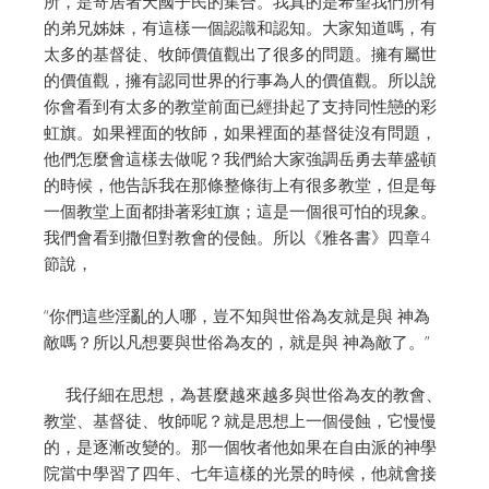
所，是寄居者天國子民的集合。我真的是希望我們所有
的弟兄姊妹，有這樣一個認識和認知。大家知道嗎，有
太多的基督徒、牧師價值觀出了很多的問題。擁有屬世
的價值觀，擁有認同世界的行事為人的價值觀。所以說
你會看到有太多的教堂前面已經掛起了支持同性戀的彩
虹旗。如果裡面的牧師，如果裡面的基督徒沒有問題，
他們怎麼會這樣去做呢？我們給大家強調岳勇去華盛頓
的時候，他告訴我在那條整條街上有很多教堂，但是每
一個教堂上面都掛著彩虹旗；這是一個很可怕的現象。
我們會看到撒但對教會的侵蝕。所以《雅各書》四章4
節說，
“你們這些淫亂的人哪，豈不知與世俗為友就是與 神為
敵嗎？所以凡想要與世俗為友的，就是與 神為敵了。”
我仔細在思想，為甚麼越來越多與世俗為友的教會、
教堂、基督徒、牧師呢？就是思想上一個侵蝕，它慢慢
的，是逐漸改變的。那一個牧者他如果在自由派的神學
院當中學習了四年、七年這樣的光景的時候，他就會接