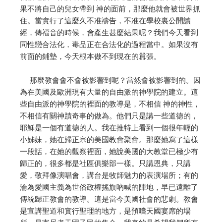
果不將自己的兒女帶到 神的面前，那麼他就會被世界抓
住。當實行了這麼久不准禱告，不准在學校裏公開讀
經，傳福音的時候，會產生甚麼結果呢？我們今天看到
同性戀合法化，毒品正在合法化的過程當中。如果沒有
前面的鋪墊，今天根本做不到現在的囂張。
那麼教會會不會被影響到呢？當然會被影響到的。因
為在美國及歐洲現有大量的自由派的神學院的建立。這
些自由派的神學院的裡面的教導是，不相信 神的神性，
不相信有關神蹟奇事的做為。他們只是講一些道德的，
耶穌是一個有道德的人。我在推特上看到一個很年輕的
小姊妹，她在歸正宗的美國教會聚會。那麼她寫了這樣
一段話，在她的觀察裡面，她說美國的大教堂已極少有
歸正的，很多都是社區俱樂部一樣。只講恩典，只講
愛，敬拜像演唱會，講台是牧師魅力的表演場所；有的
淪為愛國主義為世俗政權搖旗吶喊的陣地，早已遠離了
傳統歸正教會的教導。這是當今美國社會的悲劇。教會
是宣講聖道和實行聖理的地方，是預嚐天國宴席的場