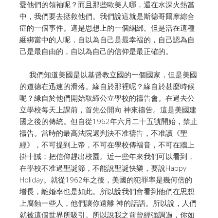
愛他們的領袖呢？而且那些歐美人哪，還在水深火熱當
中，我們要去拯救他們。我們說這就是斯德哥爾摩綜合
症的一個事件。這是思想上的一個綑綁。但是活在這種
綑綁當中的人呢，自以為自己是最幸福的，自己認為自
己是最自由的，自以為自己的信仰是最正確的。
我們知道美國是以基督教立國的一個國家，但是美國
的道德在迅速的滑落。緣自於那裡呢？緣自於甚麼時候
呢？緣自於他們開始取締公立學校的禱告會。在過去公
立學校每天上課前，首先公開向 神來禱告。這是美國建
國之後的傳統。但自從1962年六月二十五號開始，禁止
禱告。當時的最高法院還判決不准禱告，不准讀《聖
經》，不可提到上帝，不可在學校傳福音，不可在牆上
掛十誡；把信仰趕出校園。近一些年來我們可以看到，
在學校不准過聖誕節，不能說聖誕快樂，要說Happy
Holiday。就從1962年之後，美國的犯罪率是幾何倍的
增長，離婚率也是如此。所以說我們會看到他們在思想
上腐蝕一些人，他們讓你遠離 神的話語。所以說，人們
就被這個世界所吸引。所以說我之前曾經強調過，你如