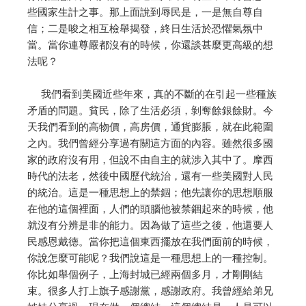
些國家生計之事。那上面說到辱民是，一是無自尊自
信；二是唆之相互檢舉揭發，終日生活於恐懼氣氛中
當。當你連尊嚴都沒有的時候，你還談甚麼更高級的想
法呢？
我們看到美國近些年來，真的不斷的在引起一些種族
矛盾的問題。貧民，除了生活必須，剝奪餘銀餘財。今
天我們看到的高物價，高房價，通貨膨脹，就在此範圍
之內。我們曾經分享過有關這方面的內容。雖然很多國
家的政府沒有用，但說不由自主的就涉入其中了。摩西
時代的法老，然後中國歷代統治，還有一些美國對人民
的統治。這是一種思想上的禁錮；他先讓你的思想順服
在他的這個裡面，人們的頭腦他被禁錮起來的時候，他
就沒有分辨是非的能力。因為做了這些之後，他還要人
民感恩戴德。當你把這個東西擺放在我們面前的時候，
你說怎麼可能呢？我們說這是一種思想上的一種控制。
你比如舉個例子，上海封城已經兩個多月，才剛剛結
束。很多人打上旗子感謝黨，感謝政府。我曾經給弟兄