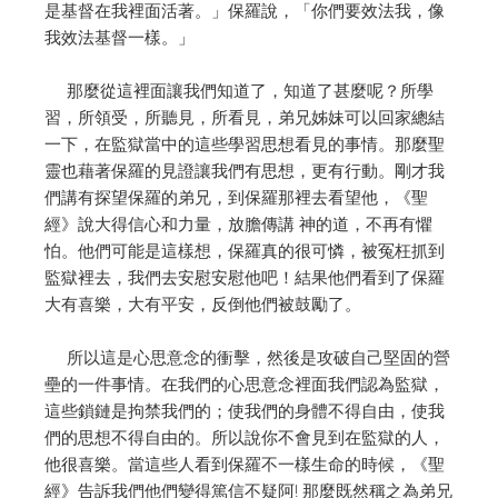
是基督在我裡面活著。」保羅說，「你們要效法我，像
我效法基督一樣。」
那麼從這裡面讓我們知道了，知道了甚麼呢？所學
習，所領受，所聽見，所看見，弟兄姊妹可以回家總結
一下，在監獄當中的這些學習思想看見的事情。那麼聖
靈也藉著保羅的見證讓我們有思想，更有行動。剛才我
們講有探望保羅的弟兄，到保羅那裡去看望他，《聖
經》說大得信心和力量，放膽傳講 神的道，不再有懼
怕。他們可能是這樣想，保羅真的很可憐，被冤枉抓到
監獄裡去，我們去安慰安慰他吧！結果他們看到了保羅
大有喜樂，大有平安，反倒他們被鼓勵了。
所以這是心思意念的衝擊，然後是攻破自己堅固的營
壘的一件事情。在我們的心思意念裡面我們認為監獄，
這些鎖鏈是拘禁我們的；使我們的身體不得自由，使我
們的思想不得自由的。所以說你不會見到在監獄的人，
他很喜樂。當這些人看到保羅不一樣生命的時候，《聖
經》告訴我們他們變得篤信不疑阿! 那麼既然稱之為弟兄