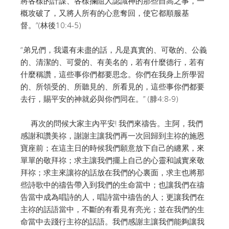
將各樣的計謀、各樣攔阻人認識神的那些自高之事，一
概攻破了，又將人所有的心意奪回，使它都順服基
督。”(林後10:4-5)
“弟兄們，我還有未盡的話，凡是真實的、可敬的、公義
的、清潔的、可愛的、有美名的，若有什麼德行，若有
什麼稱讚，這些事你們都要思念。你們在我身上所學習
的、所領受的、所聽見的、所看見的，這些事你們都要
去行，賜平安的神就必與你們同在。” (腓4:8-9)
再次的問候大家主內平安! 我們來禱告。主阿，我們
感謝和讚美祢，謝謝主讓我們再一次回歸到主祢的施恩
寶座前；在這主日的時候我們願意放下自己的纏累，來
單單的敬拜祢；求主讓我們擺上自己的心靈和誠實來敬
拜祢；求主來讓祢的話放在我們的心裏面，求主也將那
些詩歌中的禱告帶入到我們的生命當中；也讓我們在禱
告當中成為唱詩的人，唱詩當中禱告的人；更讓我們在
主祢的話語當中，不斷的有看見有亮光；並在我們的生
命當中去踐行主祢的話語。我們感謝主讓我們能夠讓我