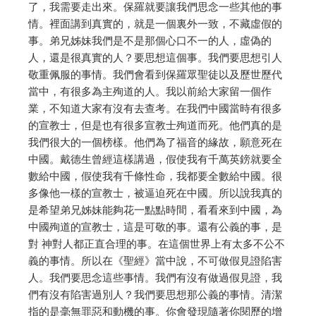
了，我需要走出來。保羅就要讓我們思念一些其他的事
情。裡面講到真實的，就是一個裏外一致，不藏虛假的
事。弟兄姊妹我們是不是那個心口不一的人，虛偽的
人，還是很真實的人？要思想這個事。我們要思想引人
敬重佩服的事情。我們會看到保羅眾聖徒以及歷世歷代
當中，有很多為主殉道的人。我以前給大家留一個作
業，不知道大家有沒有去查考。在我們中國當時有很多
的宣教士，但是也有很多宣教士殉道而死。他們真的是
我們很大的一個榜樣。他們為了福音的緣故，願意死在
中國。戴德生曾經這樣講過，假使我有千萬英鎊就要全
數給中國，假使我有千條性命，我都要全數給中國。很
多像他一樣的宣教士，被逼迫死在中國。所以說我真的
是希望弟兄姊妹能夠花一點點時間，看看來到中國，為
中國殉道的宣教士，這是可敬的事。還有公義的事，是
對 神對人都正直合理的事。在這個世界上有太多不公不
義的事情。所以在《聖經》當中說，不可做假見證陷害
人。我們要思念這些事情。我們有沒有做過假見證，我
們有沒有陷害過別人？我們要思想那公義的事情。清潔
指的是毫無罪惡和動機的事。你會發現隨著你閱歷的增