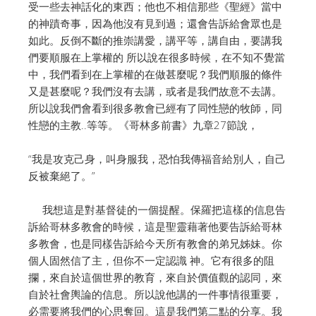
受一些去神話化的東西；他也不相信那些《聖經》當中
的神蹟奇事，因為他沒有見到過；還會告訴給會眾也是
如此。反倒不斷的推崇講愛，講平等，講自由，要講我
們要順服在上掌權的 所以說在很多時候，在不知不覺當
中，我們看到在上掌權的在做甚麼呢？我們順服的條件
又是甚麼呢？我們沒有去講，或者是我們故意不去講。
所以說我們會看到很多教會已經有了同性戀的牧師，同
性戀的主教..等等。《哥林多前書》九章27節說，
“我是攻克己身，叫身服我，恐怕我傳福音給別人，自己
反被棄絕了。”
我想這是對基督徒的一個提醒。保羅把這樣的信息告
訴給哥林多教會的時候，這是聖靈藉著他要告訴給哥林
多教會，也是同樣告訴給今天所有教會的弟兄姊妹。你
個人固然信了主，但你不一定認識 神。它有很多的阻
攔，來自於這個世界的教育，來自於價值觀的認同，來
自於社會輿論的信息。所以說他講的一件事情很重要，
必需要將我們的心思奪回。這是我們第二點的分享。我