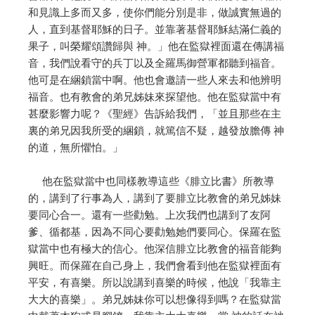
和見識上多而又多，使你們能分別是非，做誠實無過的
人，直到基督耶穌的日子。並靠著基督耶穌結滿仁義的
果子，叫榮耀頌讚歸與 神。」他在監獄裡面還在傳講福
音，我們說看守的兵丁以及全羅馬御營軍都聽到福音。
他可是在綑鎖當中啊。他也會邀請一些人來去和他辨明
福音。也有教會的弟兄姊妹來探望他。他在監獄當中有
甚麼影響力呢？《聖經》告訴給我們，「並且那些在主
裏的弟兄因我所受的綑鎖，就篤信不疑，越發放膽傳 神
的道，無所懼怕。」
他在監獄當中也同樣教導這些《腓立比書》所教導
的，講到了行事為人，講到了要腓立比教會的弟兄姊妹
要同心合一。還有一些勸勉。上次我們也講到了友阿
爹、循都基，因為不同心要勸勉她們要同心。保羅在監
獄當中也有極大的信心。他深信腓立比教會的福音能夠
興旺。而保羅在自己身上，我們會看到他在監獄裡面有
平安，有喜樂。所以說講到喜樂的時候，他說「我靠主
大大的喜樂」。弟兄姊妹你可以想像得到嗎？在監獄當