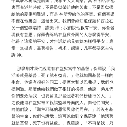
中戴著木狗或是腳鐐，我靠主大大喜樂。當 神的話在祂
裏面充滿的時候，不是監獄帶給他的苦毒，不是監獄帶
給他的憂傷和難過，而是 神所帶給他的喜樂。這個喜樂
不僅在他裏面，還發出來。我們曾經知道保羅和西拉在
另一個監獄唱詩，讚美 神；我們說他很有平安。你會發
現很有意思，保羅告訴給在監獄外面的人怎麼得平安。
他得了這樣的平安，才告訴給弟兄姊妹怎樣得平安；應
當一無掛慮，靠著禱告，祈求，感謝，凡事都要來去告
訴 神。
那麼剛才我們說還有在監獄當中的基督；保羅說「我
活著就是基督，死了就有益處。」他就如同基督一樣的
生命。他還有很好的同工，提摩太和以巴弗提，我們也
提到過。那麼他給我們做了很好的榜樣。他說「弟兄們
你們要效法我，也要留意那些照著我們榜樣行的人。」
之後他還在監獄裡面祝福監獄外面的人。向他們問安，
向他們說，「願主耶穌的恩常與你們同在。」若沒有基
督的生命，你們告訴我，誰可以做到？保羅說「他活著
就是基督，死了也有益處。」保羅說，「不再是我，乃