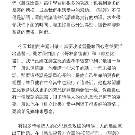
們《腓立比書》當中學習到很多的功課；也看到更多的
屬靈的榜樣，成為我們生活當中的幫助。《聖經》不僅
僅是話語，還能夠讓這些話語成為實行的功課。求主帶
領我們下面的時間，願主祢自己分別為聖，禱告奉耶穌
基督的聖名。阿們。
今天我們的主題叫做 < 當要攻破營壘奪回心意並要活
出基督>。剛才我們讀了《哥林多後書》和《腓立比
書》。我們已經在腓立比的查考學習當中到了最後一章
了。所以保羅說，他要講一些末了的話，一些未盡的
話。那麼這些話是語重心長的，是他自己生命的更多的
經歷，並且他在生命當中也踐行了這些話。他也希望腓
立比教會以及更多的弟兄姊妹能夠像他一樣。保羅自己
有一個深刻的認識，很多時候人的心思意念是何等的重
要。所以他在《腓立比書》當中列舉了很多好的事情，
要讓弟兄姊妹來思念。
有很多時候把人的心思意念攻破的時候，人的裏面就
出了問題。在《路加福音》六章的45節裡面，《聖經》