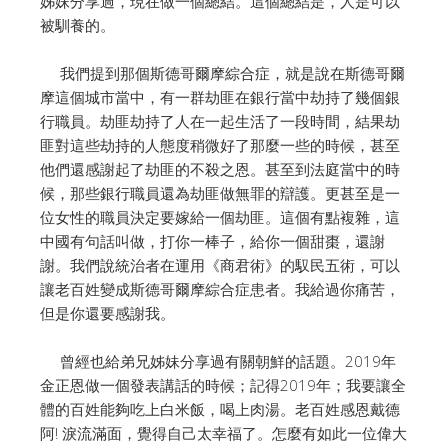
姊妹分享過，現在做一個總結。這個總結是，人是可以
被馴養的。
我們提到那個斯德哥爾摩綜合症，就是說在斯德哥爾
摩這個城市當中，有一群劫匪在銀行當中劫持了幾個銀
行職員。劫匪劫持了人在一起生活了一段時間，結果劫
匪對這些劫持的人態度稍微好了那麼一些的時候，甚至
他們還感謝起了劫匪的不殺之恩。甚至到法庭當中的時
候，那些銀行職員還為劫匪做無罪的辯護。更甚至是一
位女性的職員決定要嫁給一個劫匪。這個有點複雜，這
中國有句話叫做，打你一棒子，給你一個甜棗，還謝
謝。我們說統治者在運用《商君術》的馭民五術，可以
讓老百姓變成斯德哥爾摩綜合症患者。我給過你痛苦，
但是你還要感謝我。
曾經也給弟兄姊妹分享過有關朝鮮的話題。2019年
金正恩做一個發表講話的時候；記得2019年；我要讓全
體的百姓能夠吃上白米飯，喝上肉湯。老百姓感恩戴德
阿! 淚流滿面，覺得自己太幸福了。怎麼有如此一位偉大