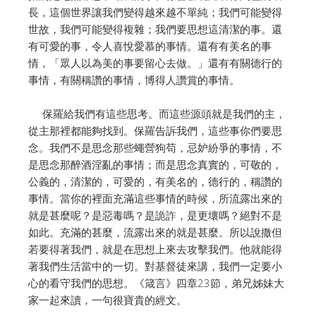
長，這個世界讓我們變得越來越不單純；我們可能變得
世故，我們可能變得複雜；我們要思想這清潔的事。還
有可愛的事，令人喜悅愛慕的事情。還有有美名的事
情，「眾人以為美的事要留心去做。」還有有關德行的
事情，有關稱讚的事情，博得人讚賞的事情。
保羅給我們有這些思考。而這些源頭就是我們的主，
從主那裡都能夠找到。保羅告訴我們，這些事你們要思
念。我們不是思念那些蠅營狗苟，忌妒紛爭的事情，不
是思念那醉酒淫亂的事情；而是思念真實的，可敬的，
公義的，清潔的，可愛的，有美名的，德行的，稱讚的
事情。當你的裡面充滿這些事情的時候，所流露出來的
就是甚麼呢？是惡毒嗎？是詭詐，是更壞嗎？絕對不是
如此。充滿的甚麼，流露出來的就是甚麼。所以說撒但
若要得著我們，就是在思想上來去攻擊我們。他就能得
著我們生活當中的一切。對基督徒來講，我們一定要小
心的看守我們的思想。《箴言》四章23節，弟兄姊妹大
家一起來讀，一句很寶貴的經文。