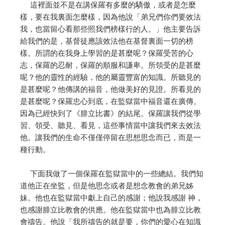
這裡面並不是在講保羅有多麼的驕傲，或者是怎麼
樣，要在我裏面怎麼樣，因為他說「弟兄們你們要效法
我，也當留心看那些照我們榜樣行的人。」他主要告訴
給我們的是，基督徒應該效法他在基督裏面一切的榜
樣。所謂的在我身上學習的是甚麼呢？保羅受苦的心
志，保羅的忍耐，保羅的順服和謙卑。所領受的是甚麼
呢？他的靈性的經驗，他的屬靈豐富的知識。所聽見的
是甚麼呢？他傳講的福音，他做美好的見證。所看見的
是甚麼呢？保羅忠心到底，在監獄當中福音還在廣傳。
因為已經快到了《腓立比書》的結尾。保羅讓我們從學
習、領受、聽見、看見，這些事情當中讓我們來去效法
他。讓我們的生命不僅僅停留在思想思念而已，而是一
種行動。
下面我做了一個保羅在監獄當中的一些總結。我們知
道他正在坐監，但是他思念或者是想念教會的弟兄姊
妹。他也在監獄當中獻上自己的感謝；他說我感謝 神，
也感謝腓立比教會的供應。他在監獄當中也為腓立比教
會禱告。他說「我所禱告的就是要，你們的愛心在知識