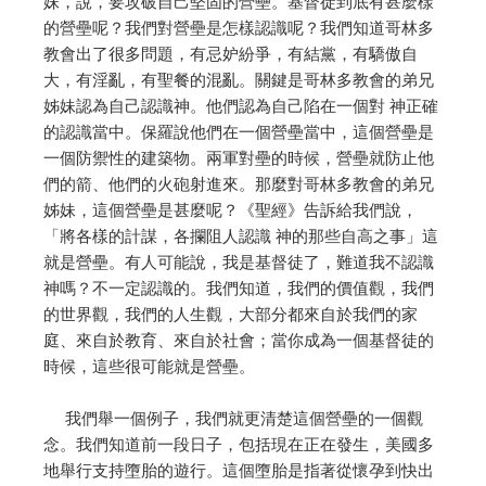
妹，說，要攻破自己堅固的營壘。基督徒到底有甚麼樣
的營壘呢？我們對營壘是怎樣認識呢？我們知道哥林多
教會出了很多問題，有忌妒紛爭，有結黨，有驕傲自
大，有淫亂，有聖餐的混亂。關鍵是哥林多教會的弟兄
姊妹認為自己認識神。他們認為自己陷在一個對 神正確
的認識當中。保羅說他們在一個營壘當中，這個營壘是
一個防禦性的建築物。兩軍對壘的時候，營壘就防止他
們的箭、他們的火砲射進來。那麼對哥林多教會的弟兄
姊妹，這個營壘是甚麼呢？《聖經》告訴給我們說，
「將各樣的計謀，各攔阻人認識 神的那些自高之事」這
就是營壘。有人可能說，我是基督徒了，難道我不認識
神嗎？不一定認識的。我們知道，我們的價值觀，我們
的世界觀，我們的人生觀，大部分都來自於我們的家
庭、來自於教育、來自於社會；當你成為一個基督徒的
時候，這些很可能就是營壘。
我們舉一個例子，我們就更清楚這個營壘的一個觀
念。我們知道前一段日子，包括現在正在發生，美國多
地舉行支持墮胎的遊行。這個墮胎是指著從懷孕到快出