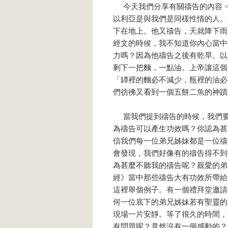
今天我們分享有關禱告的內容 <
以利亞是與我們是同樣性情的人。
下在地上。他又禱告，天就降下雨
經文的時候，我不知道你內心當中
力嗎？因為他禱告之後有乾旱。以
剩下一把麵，一點油。上帝讓這個
「罈裡的麵必不減少，瓶裡的油必不
們彷彿又看到一個五餅二魚的神蹟
當我們提到禱告的時候，我們要
為禱告可以產生功效嗎？你認為甚
信我們每一位弟兄姊妹都是一位禱
會發現，我們好像有的禱告得不到
為甚麼不聽我的禱告呢？親愛的弟
經》當中那些禱告大有功效所帶給
這裡舉個例子。有一個禮拜堂邀請
何一位底下的弟兄姊妹若有聖靈的
現場一片安靜。等了很久的時間，
有問題呢？竟然沒有一個感動的？