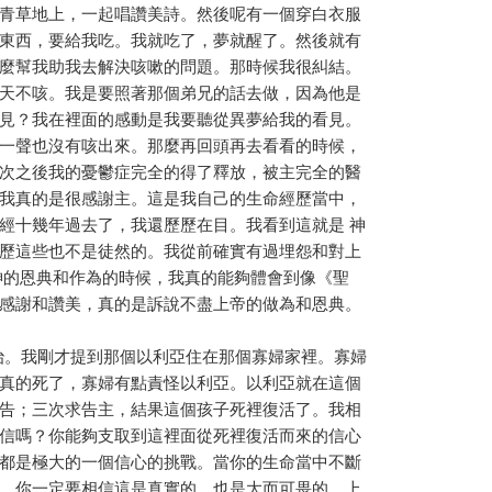
青草地上，一起唱讚美詩。然後呢有一個穿白衣服
東西，要給我吃。我就吃了，夢就醒了。然後就有
麼幫我助我去解決咳嗽的問題。那時候我很糾結。
天不咳。我是要照著那個弟兄的話去做，因為他是
見？我在裡面的感動是我要聽從異夢給我的看見。
一聲也沒有咳出來。那麼再回頭再去看看的時候，
次之後我的憂鬱症完全的得了釋放，被主完全的醫
我真的是很感謝主。這是我自己的生命經歷當中，
經十幾年過去了，我還歷歷在目。我看到這就是 神
歷這些也不是徒然的。我從前確實有過埋怨和對上
神的恩典和作為的時候，我真的能夠體會到像《聖
感謝和讚美，真的是訴說不盡上帝的做為和恩典。
。我剛才提到那個以利亞住在那個寡婦家裡。寡婦
真的死了，寡婦有點責怪以利亞。以利亞就在這個
告；三次求告主，結果這個孩子死裡復活了。我相
信嗎？你能夠支取到這裡面從死裡復活而來的信心
都是極大的一個信心的挑戰。當你的生命當中不斷
，你一定要相信這是真實的，也是大而可畏的。上