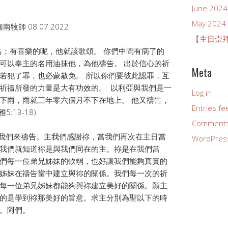
June 2024
May 2024
南牧師 08.07.2022
【主日崇拜】
告；有喜樂的呢，他就該歌頌。 你們中間有病了的
可以奉主的名用油抹他，為他禱告。 出於信心的祈
Meta
若犯了罪，也必蒙赦免。 所以你們要彼此認罪，互
祈禱所發的力量是大有功效的。 以利亞與我們是一
Log in
下雨，雨就三年零六個月不下在地上。 他又禱告，
Entries fe
:13-18)
Comments
我們來禱告。主我們感謝祢，當我們再次在主日當
WordPres
我們就知道祢是與我們同在的主。祢是在我們當
們每一位弟兄姊妹的軟弱，也好讓我們能夠真實的
姊妹在禱告當中建立與祢的關係。我們每一次的祈
每一位弟兄姊妹都能夠與祢建立美好的關係。願主
的是學到祢那美好的旨意。求主分別為聖以下的時
。阿們。