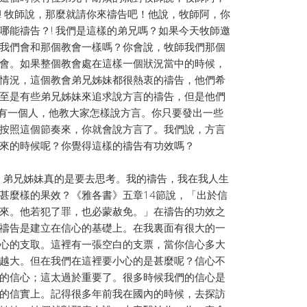
! 牧師說，那麼就請你來禱告吧！他說，牧師阿，你
哪能禱告？! 我們是這樣的弟兄嗎？如果今天牧師邀
我們會和那個教會一樣嗎？你會說，牧師我們那個
會。如果整個教會處在這樣一個狀況當中的時候，
情況，這個教會弟兄姊妹都很熱衷的禱告，他們希
至是有些弟兄姊妹來追求說方言的禱告，但是他們
看到有一個人，他教大家怎樣說方言。你只要發出一些
按照這個節奏來，你就會說方言了。我們說，方言
來的時候呢？你覺得這樣的禱告有功效嗎？
弟兄姊妹真的是要去思考。我的禱告，我在我人生
甚麼樣的果效？《雅各書》五章14節說，「出於信
來。他若犯了罪，也必蒙赦免。」在禱告的功效之
禱告是建立在信心的基礎上。在我裏面有很大的一
心的支取。這裡有一張空白的支票，當你信心多大
越大。但在我們在這裡要小心的是甚麼呢？信心不
的信心；這太過於重要了。很多時候我們的信心是
的信實上。記得很多年前我在國內的時候，去探訪