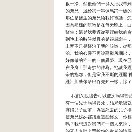
很干净。然後他們一群人把我帶到
的弟兄，遞給我一串像馬蹄一樣的
那位是醫生的弟兄給我打電話，怎
因為那樣的咳嗽是在每天晚上，白
醫生；還是我要遵從夢裡給我的看
到晚上的時候就真的是很感謝主，
上帝不只是醫治了我的咳嗽，從那
治。我的心靈不再被憂鬱所綑綁，
好像做的惟一的一個異夢。現在已
在我身上那奇妙的作為。祂讓我經
帝的抱怨，但是當我不斷的經歷 
經》那些像哈巴谷先知一樣，除了
我們又說禱告可以使疾病得醫治
有一個兒子病得要死，結果最後就
寡婦兒子面前，為這死去的兒子禱
信弟兄姊妹都讀過這些經文。你相
嗎？我想這對我們每一個人來說，
的來去支取上帝給你的看見的時候