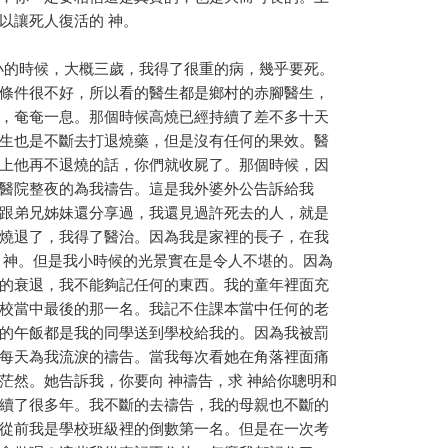
以讓死人復活的 神。
的時候，大概三歲，我得了很重的病，幾乎要死。
條件很不好，所以看的醫生都是鄉村的赤腳醫生，
，奄奄一息。那個時候高燒已經持續了差不多十天
生也是不斷去打退燒藥，但是沒有任何的果效。醫
上他再不退燒的話，你們就收屍了。那個時候，因
醫院整夜的為我禱告。這是我外婆外公告訴給我
跟弟兄姊妹還分享過，我還見過許死去的人，就是
燒退了，我得了醫治。因為我是家裡的長子，在我
 神。但是我小時候的光景實在是令人不堪的。因為
的衰退，我不能夠記任何的東西。我的童年裡面充
校當中最後的那一名。我記不住課本當中任何的老
的午飯都是我的同學送到學校給我的。因為我被罰
每天為我流淚的禱告。當我每次看她在角落裡面痛
茫然。她告訴我，你要向 神禱告，求 神給你聰明和
續了很多年。我不斷的去禱告，我的母親也不斷的
從前我是學校班級裡的倒數第一名。但是在一次考