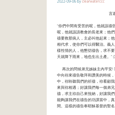
2022-09-06
by
clearwaterccc
言迦
“你們中間有受苦的呢，他就該禱
呢，他就該請教會的長老來；他們
禱要救那病人，主必叫他起來；他
相代求，使你們可以得醫治。義人
樣性情的人，他懇切禱告，求不要
天就降下雨來，地也生出土產。” (雅5
再次的問候弟兄姊妹主內平安! 
中向祢來禱告敬拜和讚美的時候，
中，祢聆聽我們的祈禱，祢看顧我
來與祢相遇；好讓我們每一個弟兄
禱，求主祢自己來悅納，好讓我們
能夠讓我們在禱告的功課當中，真
間。這樣的禱告奉耶穌基督的聖名