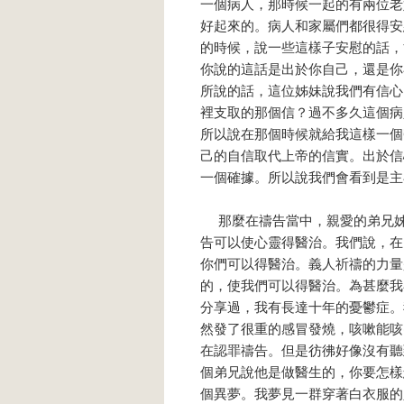
一個病人，那時候一起的有兩位老
好起來的。病人和家屬們都很得安
的時候，說一些這樣子安慰的話，
你說的這話是出於你自己，還是你
所說的話，這位姊妹說我們有信心
裡支取的那個信？過不多久這個病
所以說在那個時候就給我這樣一個
己的自信取代上帝的信實。出於信
一個確據。所以說我們會看到是主
那麼在禱告當中，親愛的弟兄姊
告可以使心靈得醫治。我們說，在
你們可以得醫治。義人祈禱的力量
的，使我們可以得醫治。為甚麼我
分享過，我有長達十年的憂鬱症。
然發了很重的感冒發燒，咳嗽能咳
在認罪禱告。但是彷彿好像沒有聽
個弟兄說他是做醫生的，你要怎樣
個異夢。我夢見一群穿著白衣服的