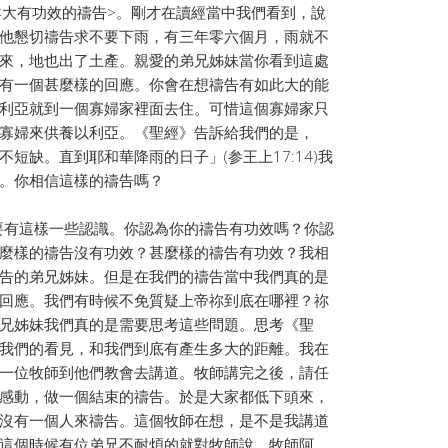
大有功效的禱告>。剛才在讀經當中我們看到，說
他懇切禱告求不要下雨，有三年零六個月，雨就不
來，地也出了土產。親愛的弟兄姊妹當你看到這處
有一個甚麼樣的回應。你會在想禱告有如此大的能
利亞就到一個寡婦家裡面去住。可惜這個寡婦家只
寡婦來供養以利亞。《聖經》告訴給我們的是，
短缺。直到耶和華降雨的日子」(参王上17:14)我
。你相信這樣的禱告嗎？
有這樣一些認識。你認為你的禱告有功效嗎？你認
麼樣的禱告沒有功效？甚麼樣的禱告有功效？我相
告的弟兄姊妹。但是在我們的禱告當中我們真的是
回應。我們有時候不免質疑上帝祢到底在哪裡？祢
兄姊妹我們真的是需要思考這些問題。思考《聖
我們的看見，和我們到底有產生多大的距離。我在
一位牧師到他們教會去講道。牧師講完之後，請任
感動，做一個結束的禱告。於是大家都低下頭來，
沒有一個人來禱告。這個牧師在想，是不是我講道
這個時候有位弟兄不耐煩的就對牧師說，牧師阿，