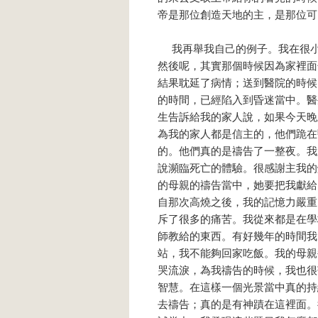
帝是那位創造天地的主，是那位可
我再舉我自己的例子。我在很小
然後呢，其實那個時候因為家裡面
結果耽延了病情；送到醫院的時候
的時間，已經陷入到昏迷當中。醫
生告訴給我的家人說，如果今天晚
為我的家人都是信主的，他們跪在
的。他們真的是禱告了一整夜。我
說瀕臨死亡的體驗。很感謝主我的
的母親的禱告當中，她要把我獻給
自那次高燒之後，我的記憶力嚴重
斥了很多的痛苦。我從來都是在學
師教給的東西。有好幾年的時間我
站，我不能夠回家吃飯。我的母親
哭流淚，為我禱告的時候，我也很
智慧。在這樣一個光景當中真的持
去禱告；真的是有神蹟在這裡面。