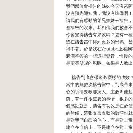
我們那位會禱告的姊妹今天沒來阿
沒有預先通知我，我沒有準備啊！
請我們有感動的弟兄姊妹來禱告，
會禱告的沒來。我相信我們教會不
你會覺得禱告有果效嗎？還有一種
望在禱告當中得到更多的恩賜。甚
得不著。於是我在Youtube上
滴滴答答的一些這些聲音，慢慢的
是聖靈所賜的恩賜。如果是人教出
禱告到底會帶來甚麼樣的功效？
當中的無數次禱告當中，到底帶來
心的祈禱要救那病人。主必叫他起
前，有一件很重要的事情，很多的
個感動就是，禱告有功效是在於信
的時候，這張支票支取的數額也就
是對我們自己的信心，而是對上帝
建立在自信上，不是建立在對上帝