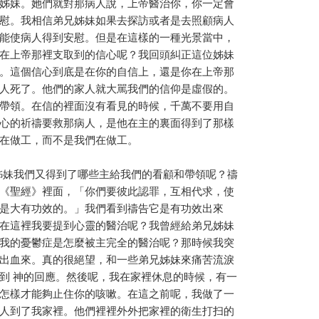
姊妹。她們就對那病人說，上帝醫治你，你一定會
慰。我相信弟兄姊妹如果去探訪或者是去照顧病人
能使病人得到安慰。但是在這樣的一種光景當中，
在上帝那裡支取到的信心呢？我回頭糾正這位姊妹
。這個信心到底是在你的自信上，還是你在上帝那
人死了。他們的家人就大駡我們的信仰是虛假的。
帶領。在信的裡面沒有看見的時候，千萬不要用自
心的祈禱要救那病人，是他在主的裏面得到了那樣
在做工，而不是我們在做工。
妹我們又得到了哪些主給我們的看顧和帶領呢？禱
《聖經》裡面，「你們要彼此認罪，互相代求，使
是大有功效的。」我們看到禱告它是有功效出來
在這裡我要提到心靈的醫治呢？我曾經給弟兄姊妹
我的憂鬱症是怎麼被主完全的醫治呢？那時候我突
出血來。真的很絕望，和一些弟兄姊妹來痛苦流淚
到 神的回應。然後呢，我在家裡休息的時候，有一
怎樣才能夠止住你的咳嗽。在這之前呢，我做了一
人到了我家裡。他們裡裡外外把家裡的衛生打扫的