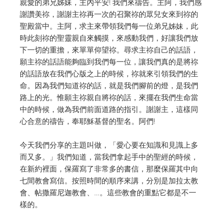
親愛的弟兄姊妹，主內平安! 我們來禱告。主阿，我們感
謝讚美祢，謝謝主祢再一次的召聚祢的眾兒女來到祢的
聖殿當中。主阿，求主來帶領我們每一位弟兄姊妹，此
時此刻祢的聖靈親自來觸摸，來感動我們，好讓我們放
下一切的重擔，來單單仰望祢。尋求主祢自己的話語，
願主祢的話語能夠臨到我們每一位，讓我們真的是將祢
的話語放在我們心版之上的時候，祢就來引領我們的生
命。因為我們知道祢的話，就是我們腳前的燈，是我們
路上的光。惟願主祢親自將祢的話，來擺在我們生命當
中的時候，做為我們前面道路的指引。謝謝主，這樣同
心合意的禱告，奉耶穌基督的聖名。阿們!
今天我們分享的主題叫做，「愛心要在知識和見識上多
而又多。」我們知道，當我們拿起手中的聖經的時候，
在新約裡面，保羅寫了非常多的書信，那麼保羅其中向
七間教會寫信。按照時間的順序來講，分別是加拉太教
會、帖撒羅尼迦教會、…。這些教會的重點它都是不一
樣的。