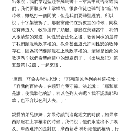
出來說，我們拿起聖經在羅馬書十三章當中就告訴給我
們，我們要順服在上掌權的。很多信徒也聽到這句話的
時候，雖然打一個問號，但是我們要聽聖經的。所以
說，十字架被拆了。那麼當他們在拆教堂的時候，同樣
也有傳道人，牧師選擇了順服。那麼在美國當中，我們
又很清楚的知道，同性戀合法化之後，教會同樣的選擇
了我們順服執政掌權的。教會甚至還允許同性戀的牧師
存在，因為我們要順服在上執政掌權的。聖經是如此的
教導嗎？我們看聖經當中的幾處例子，《出埃及記》第
五章第1-2節，一起來讀，
“摩西、亞倫去對法老說：「耶和華以色列的神這樣說：
『容我的百姓去，在曠野向我守節。法老說：「耶和華
是誰，使我聽他的話，容以色列人去呢？我不認識耶和
華，也不容以色列人去。」“
親愛的弟兄姊妹，如果你讀到這處經文的時候，如果摩
西順服在上掌權者的時候，我們說，他們永遠出不了埃
及。摩西選擇的是對抗，摩西藉著 神所給他的權柄，行