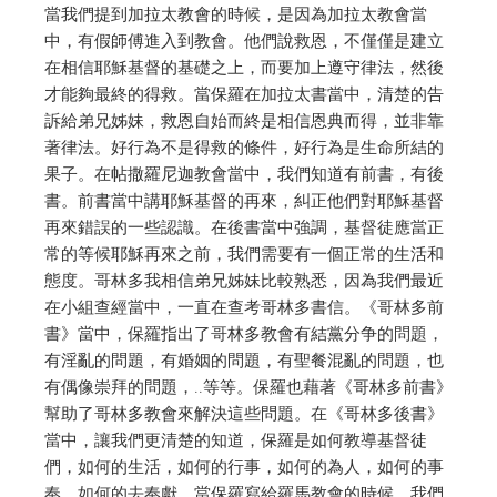
當我們提到加拉太教會的時候，是因為加拉太教會當
中，有假師傅進入到教會。他們說救恩，不僅僅是建立
在相信耶穌基督的基礎之上，而要加上遵守律法，然後
才能夠最終的得救。當保羅在加拉太書當中，清楚的告
訴給弟兄姊妹，救恩自始而終是相信恩典而得，並非靠
著律法。好行為不是得救的條件，好行為是生命所結的
果子。在帖撒羅尼迦教會當中，我們知道有前書，有後
書。前書當中講耶穌基督的再來，糾正他們對耶穌基督
再來錯誤的一些認識。在後書當中強調，基督徒應當正
常的等候耶穌再來之前，我們需要有一個正常的生活和
態度。哥林多我相信弟兄姊妹比較熟悉，因為我們最近
在小組查經當中，一直在查考哥林多書信。《哥林多前
書》當中，保羅指出了哥林多教會有結黨分争的問題，
有淫亂的問題，有婚姻的問題，有聖餐混亂的問題，也
有偶像崇拜的問題，..等等。保羅也藉著《哥林多前書》
幫助了哥林多教會來解決這些問題。在《哥林多後書》
當中，讓我們更清楚的知道，保羅是如何教導基督徒
們，如何的生活，如何的行事，如何的為人，如何的事
奉，如何的去奉獻。當保羅寫給羅馬教會的時候，我們