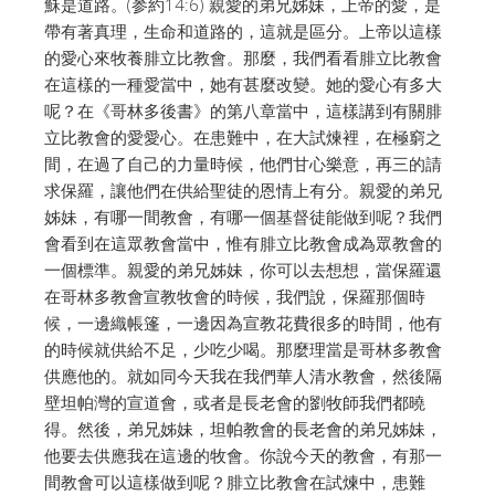
穌是道路。(参約14:6) 親愛的弟兄姊妹，上帝的愛，是
帶有著真理，生命和道路的，這就是區分。上帝以這樣
的愛心來牧養腓立比教會。那麼，我們看看腓立比教會
在這樣的一種愛當中，她有甚麼改變。她的愛心有多大
呢？在《哥林多後書》的第八章當中，這樣講到有關腓
立比教會的愛愛心。在患難中，在大試煉裡，在極窮之
間，在過了自己的力量時候，他們甘心樂意，再三的請
求保羅，讓他們在供給聖徒的恩情上有分。親愛的弟兄
姊妹，有哪一間教會，有哪一個基督徒能做到呢？我們
會看到在這眾教會當中，惟有腓立比教會成為眾教會的
一個標準。親愛的弟兄姊妹，你可以去想想，當保羅還
在哥林多教會宣教牧會的時候，我們說，保羅那個時
候，一邊織帳篷，一邊因為宣教花費很多的時間，他有
的時候就供給不足，少吃少喝。那麼理當是哥林多教會
供應他的。就如同今天我在我們華人清水教會，然後隔
壁坦帕灣的宣道會，或者是長老會的劉牧師我們都曉
得。然後，弟兄姊妹，坦帕教會的長老會的弟兄姊妹，
他要去供應我在這邊的牧會。你說今天的教會，有那一
間教會可以這樣做到呢？腓立比教會在試煉中，患難