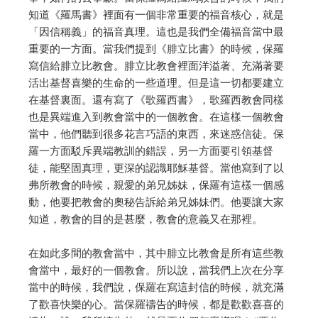
知道《羅馬書》裡面有一個非常重要的福音核心，就是
「因信稱義」的福音真理。這也是我們全備福音當中最
重要的一方面。當我們提到《腓立比書》的時候，保羅
寫信給腓立比教會。腓立比教會裡面洋溢著、充滿著要
活出基督喜樂的生命的一些道理。但是這一切都要建立
在基督裏面。還有寫了《歌羅西書》，歌羅西教會同樣
也是異端進入到教會當中的一個教會。在這樣一個教會
當中，他們聽到很多花言巧語的東西，來迷惑信徒。保
羅一方面駁斥異端教訓的錯誤，另一方面要引領基督
徒，能堅固真理，更深的認識耶穌基督。當他寫到了以
弗所教會的時候，親愛的弟兄姊妹，保羅有這樣一個感
動，他要把教會的奧秘告訴給弟兄姊妹們。他要讓大家
知道，教會的目的是甚麼，教會的意義又在那裡。
在如此多間的教會當中，其中腓立比教會是所有這些教
會當中，最好的一個教會。所以說，當我們上次在分享
當中的時候，我們說，保羅在寫這封信的時候，就充滿
了歡喜快樂的心。當保羅禱告的時候，都是歡歡喜喜的