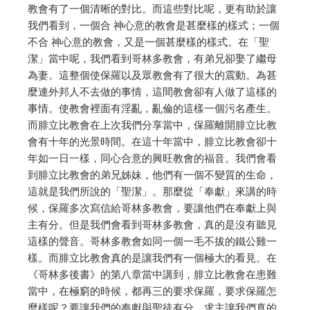
教會有了一個清晰的對比。而這些對比呢，更有助於讓
我們看到，一個合 神心意的教會是甚麼樣的樣式；一個
不合 神心意的教會，又是一個甚麼樣的樣式。在「聖
潔」當中呢，我們看到哥林多教會，有弟兄卻娶了繼母
為妻。這整個使保羅以及眾教會有了很大的震動。為甚
麼連外邦人不去做的事情，這間教會卻有人做了這樣的
事情。使教會裡面有淫亂，亂倫的這樣一個污名產生。
而腓立比教會在上次我們分享當中，保羅離開腓立比教
會有十年的光景時間。在這十年當中，腓立比教會卻十
年如一日一樣，同心合意的興旺教會的福音。我們會看
到腓立比教會的弟兄姊妹，他們有一個不變質的生命，
這就是我們所說的「聖潔」。那麼從「奉獻」來講的時
候，保羅多次寫信給哥林多教會，要讓他們在奉獻上與
主有分。但是我們會看到哥林多教會，真的是沒有聽見
這樣的聲音。哥林多教會如同一個一毛不拔的鐵公雞一
樣。而腓立比教會真的是讓我們有一個極大的看見。在
《哥林多後書》的第八章當中講到，腓立比教會在患難
當中，在極窮的時候，都再三的要求保羅，要求保羅怎
麼樣呢？要讓我們的奉獻與聖徒有分。求主讓我們真的