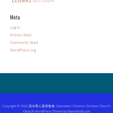
【主日崇拜】02/11/2024
Meta
Log in
Entries feed
Comments feed
WordPress.org
Copyright © 2026 清水華人基督教會 Clearwater Chinese Christian Church.
Church
WordPress Theme by themehall.com