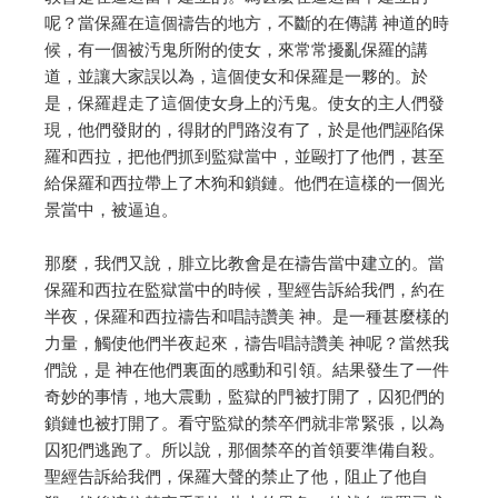
呢？當保羅在這個禱告的地方，不斷的在傳講 神道的時
候，有一個被汚鬼所附的使女，來常常擾亂保羅的講
道，並讓大家誤以為，這個使女和保羅是一夥的。於
是，保羅趕走了這個使女身上的汚鬼。使女的主人們發
現，他們發財的，得財的門路沒有了，於是他們誣陷保
羅和西拉，把他們抓到監獄當中，並毆打了他們，甚至
給保羅和西拉帶上了木狗和鎖鏈。他們在這樣的一個光
景當中，被逼迫。
那麼，我們又說，腓立比教會是在禱告當中建立的。當
保羅和西拉在監獄當中的時候，聖經告訴給我們，約在
半夜，保羅和西拉禱告和唱詩讚美 神。是一種甚麼樣的
力量，觸使他們半夜起來，禱告唱詩讚美 神呢？當然我
們說，是 神在他們裏面的感動和引領。結果發生了一件
奇妙的事情，地大震動，監獄的門被打開了，囚犯們的
鎖鏈也被打開了。看守監獄的禁卒們就非常緊張，以為
囚犯們逃跑了。所以說，那個禁卒的首領要準備自殺。
聖經告訴給我們，保羅大聲的禁止了他，阻止了他自