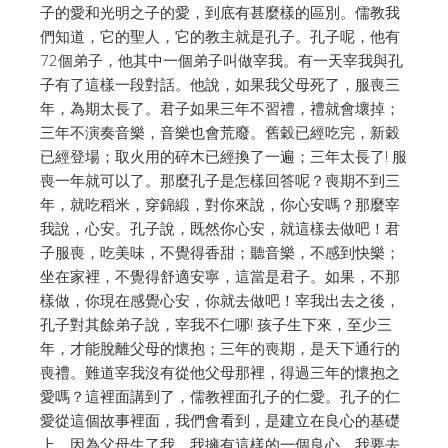
子的愛和光明之子的愛，到底有甚麼樣的區別。儒教我
們知道，它的聖人，它的教主就是孔子。孔子呢，他有
72個弟子，他其中一個弟子叫做宰我。有一天宰我與孔
子有了這樣一段對話。他說，如果我父母死了，服喪三
年，為期太長了。君子如果三年不習禮，禮就會壞掉；
三年不演奏音樂，音樂也會荒廢。舊穀已經吃完，新穀
已經登場；取火用的碎木已經換了一遍；三年太長了! 服
喪一年就可以了。那麼孔子是怎樣回答呢？喪期不到三
年，就吃稻米，穿錦緞，對你來說，你心安嗎？那麼宰
我說，心安。孔子說，既然你心安，就這樣去做吧！君
子服喪，吃美味，不覺得香甜；聽音樂，不感到快樂；
坐在家裡，不覺得舒適安寧，這當是君子。如果，不那
樣做，你現在感覺心安，你就去做吧！宰我出去之後，
孔子對其餘弟子說，宰我不仁哪! 孩子生下來，至少三
年，才能脫離父母的懷抱；三年的喪期，是天下通行的
喪禮。難道宰我沒有從他父母那裡，得過三年的懷抱之
愛嗎？這裡面講到了，儒教裡面孔子的仁愛。孔子的仁
愛從這個故事裡面，我們會看到，是建立在良心的基礎
上。因為父母生了我，我擁有這樣的一個良心，我要去