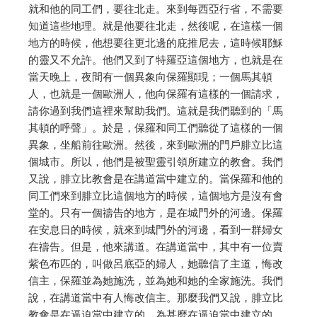
就和他的同工們，要往北走。來到每西亞行省，不需要
知道這些地理。就是他要往北走，然後呢，在這樣一個
地方的時候，他想要往更北邊的庇推尼去，這時候耶穌
的靈又不允許。他們又到了特羅亞這個地方，也就是在
當天晚上，夜間有一個異象向保羅顯現；一個馬其頓
人，也就是一個歐洲人，他向保羅有這樣的一個請求，
請你過到我們這裡來幫助我們。這就是我們聽到的「馬
其頓的呼聲」。於是，保羅和同工們聽從了這樣的一個
異象，坐船前往歐洲。然後，來到歐洲的門戶腓立比這
個城市。所以，他們是被聖靈引領所建立的教會。我們
又說，腓立比教會是在講道當中建立的。當保羅和他的
同工們來到腓立比這個地方的時候，這個地方是沒有會
堂的。只有一個禱告的地方，是在城門外的河邊。保羅
在安息日的時候，就來到城門外的河邊，看到一群婦女
在禱告。但是，他來講道。在講道當中，其中有一位賣
紫色布匹的，叫做呂底亞的婦人，她聽信了主道，悔改
信主，保羅並為她施洗，並為她和她的全家施洗。我們
說，在講道當中有人悔改信主。那麼我們又說，腓立比
教會是在逼迫當中建立的。為甚麼在逼迫當中建立的