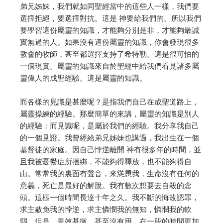
弟兄姊妹，我們就如同聖經當中的這些人一樣，我們要
選擇拒絕，要選擇對抗。這是 神要給我們的。所以我們
要學習這份屬靈的知識，才能夠分別是非，才能夠最誠
實無過的人。如果沒有這份屬靈的知識，你會發現很多
教會的牧師，甚至都選擇支持了希特勒。這是很可怕的
一個現實。屬靈的知識來自於聖經中給我們看見諸多屬
靈偉人的成聖經驗。這是屬靈的知識。
而各樣的見識是甚麼呢？是指我們自己在成聖道路上，
屬靈操練的經驗。那麼簡單的來講，屬靈的知識是別人
的經驗；而見識呢，是屬於我們的經驗。我分享我自己
的一個見證。我曾經給弟兄姊妹也講過，我出生在一個
基督徒的家庭。因自己悖逆離開 神有很多年的時間，並
且我被憂鬱症所捆綁，不能夠得釋放，也不能夠得自
由。常常我的裏面有聲音，來慫恿我，生命沒有任何的
意義，死亡是最好的解脫。我有數次想要去自殺的念
頭。這樣一個時間長達十年之久。我不斷的悔改認罪，
求主赦免我的悖逆，求主憐憫我的無知，憐憫我的軟
弱。但是，果效甚微，甚至沒有用，在一段的時間更加