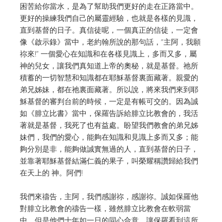
困苦給你當水，是為了幫助我們更好的走在正路當中。
更好的操練我們自己的屬靈經驗，也就是各樣的見識，
直到基督的日子。真信徒呢，一個真正的信徒，一定會
像《啟示錄》當中，老約翰所說的那句話，“主阿，我願
祢來!” 一個愛心在知識和在各樣見識上，多而又多，屬
神的兒女，讓我們真知道上帝的奧秘，就是基督。祂所
積蓄的一切智慧和知識都在耶穌基督裏面藏著。親愛的
弟兄姊妹，都在祂裏面藏著。所以說，將來我們來到耶
穌基督的審判台前的時候，一定是有帳可交的。因為誠
如《腓立比書》當中，保羅告訴給腓立比教會的，我活
著就是基督，我死了也有益處。盼望我們教會的弟兄姊
妹們，我們的愛心，能夠在知識和見識上多而又多；能
夠分別是非，能夠做誠實無過的人，直到基督的日子，
並靠著耶穌基督結滿仁義的果子，叫榮耀稱讚歸給我們
在天上的 神。阿們!
我們來禱告，主阿，我們感謝祢，感謝祢。誠如保羅他
對腓立比教會的禱告一樣，雖然腓立比教會在軟弱當
中，但是他們十年如一日的同心合意，讓保羅看到這所