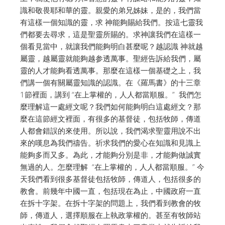
識和敬畏耶和華的靈。親愛的弟兄姊妹，是的，我們當
有這樣一個知識的靈，求 神能夠賜給我們。按這七靈我
們都要去尋求，這是聖靈所賜的。求神讓我們在這樣一
個看見當中，就讓我們能夠明白甚麼呢？越認識 神就越
屬靈，越屬靈就能夠越参透萬事。聖經告訴給我們，屬
靈的人才能夠看透萬事。那麼在這樣一個基礎之上，我
們講一個有關屬靈知識的認識。在《羅馬書》的十三章
1節裡面，講到 “在上掌權的，人人都當順服。” 我們怎
麼理解這一處經文呢？我們如何能夠明白這處經文？那
麼在這節經文裡面，有很多的基督徒，包括牧師，傳道
人都會錯誤的來使用。所以說，我們渴求聖靈用說不出
來的嘆息為我們禱告。祈求我們的愛心在知識和見識上
能夠多而又多。為此，才能夠分別是非，才能夠做誠實
無過的人。怎麼理解 “在上掌權的，人人都當順服。” 今
天我們看到很多基督徒包括牧師，傳道人，包括很多的
教會。前幾年中國一直，包括現在為止，中國政府一直
在拆十字架。在拆十字架的問題上，我們看到教會的牧
師，傳道人，選擇順服在上執政掌權的。甚至有牧師站