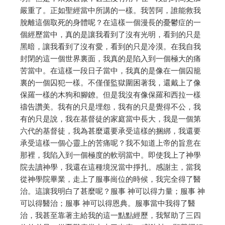
嚴重了。正如聖經當中所講的一樣。我苦阿，誰能救我
脫離這個取死的身體呢？在這樣一個漫長的憂鬱症的一
個經歷當中，真的是讓我看到了沒有光明，看到的只是
黑暗，讓我看到了沒有愛，看到的只是冷漠。在我自我
封閉的這一個世界裏面，我真的是陷入到一個極大的痛
苦當中。在這樣一段日子當中，我真的是像在一個囚籠
裏的一個囚犯一樣。不僅僅監獄圍困著我，還戴上了像
保羅一樣的木狗和腳鐐。但是我沒有像保羅和西拉一樣
禱告讚美。我有的只是埋怨，我有的只是覺得不公，我
有的只是說，我在基督徒的家庭當中長大，我是一個第
六代的基督徒，我為甚麼還要承受這樣的捆綁，我還要
承受這樣一個心靈上的苦痛呢？我不知道上帝的旨意在
那裡，我陷入到一個極度的軟弱當中。即使我上了神學
院去讀神學，我還在這種境況當中掙扎。感謝主，當我
從神學院畢業，走上了服事崗位的時候，我完全得了醫
治。這讓我明白了甚麼呢？服事 神可以得力量；服事 神
可以得醫治；服事 神可以得恩典。服事當中我得了醫
治，我甚至靠著主給我的這一點點經歷，我幫助了三四