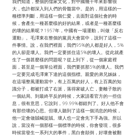
我們知道，整個的儒家文化，對中國幾千年來影響很
大，也許都深入到人們的骨髓當中。是的，用這樣的一
種標準判斷，用這樣一個仁愛，去面對這個社會的時
候，會產生一種甚麼樣的好的結果，或者是一種甚麼樣
的壞的結果呢？1957年，中國有一場運動，叫做「反右
運動」。毛澤東在整個的黨員大會當中，說到了這樣一
件事情。說，在我們裡面，我們95%的人都是好人，5%
的人卻是壞人。我們一定要抓住這5%的壞人。從此就產
生了一個甚麼樣的問題呢？從上到下，從一個家庭裡
面，甚至是一個單位裡面，我們要抓那5%的壞人。我們
一定要完成毛澤東下達的這個指標。親愛的弟兄姊妹，
在這場整風運動當中，有上百萬的好人，有上百萬的知
識分子，都被打成了右派，落得家破人亡，妻離子散的
一個結局。到最終平反的時候，大家請看官方的一些信
息，很有意思，它說到，99.99%都錯判了。好人他不會
有那些壞的心思。但壞人聽到了這樣一個消息的時候，
他一定會做賊喊捉賊。壞人也一定會先下手為強。所以
說，當沒有一個那樣一個標準的時候，你會發現，很多
時候當發生一系列大的事件，黑白會顛倒，好壞會被翻