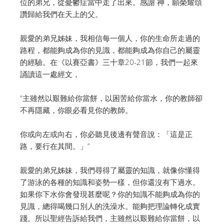
位的弟兄，從憂鬱症當中走了出來。感謝 神，願榮耀頌
讚歸給我們在天上的父。
親愛的弟兄姊妹，我相信每一個人，你的生命所走過的
路程，都能夠成為你的見識，都能夠成為你自己的屬靈
的經驗。在《以賽亞書》三十章20-21節，我們一起來
誦讀這一處經文，
“主雖然以艱難給你當餅，以困苦給你當水，你的教師卻
不再隱藏，你眼必看見你的教師。
你或向左或向右，你必聽見後邊有聲音說：「這是正
路，要行在其間。」”
親愛的弟兄姊妹，我們尋得了屬靈的知識，就像你懂得
了游泳的各種的知識和姿勢一樣，但你還沒有下過水。
如果你下水你會發現甚麼呢？你的知識不能夠成為你的
見識，總得喝幾口別人的洗澡水。能夠把理論轉化成實
踐。所以聖經告訴給我們，主雖然以艱難給你當餅，以