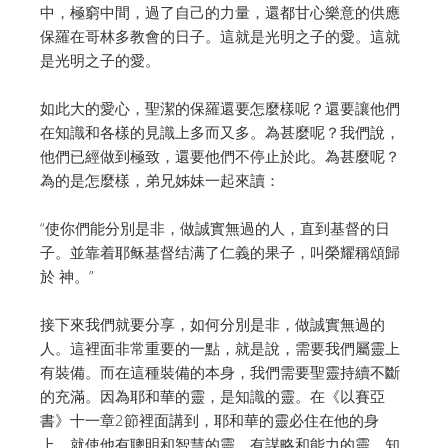
中，極窮中間，過了自己的力量，還都甘心樂意的供應
保羅在哥林多教會的日子。這就是光明之子的愛。這就
是光明之子的愛。
如此大的愛心，聖潔的保羅還要怎麼樣呢？還要讓他們
在知識和各樣的見識上多而又多。為甚麼呢？我們說，
他們已經做到極致，還要他們不停止於此。為甚麼呢？
為的是怎麼樣，弟兄姊妹一起來讀：
“使你們能分別是非，做誠實無過的人，直到基督的日
子。並靠着耶稣基督结满了仁義的果子，叫榮耀稱頌歸
於 神。”
接下來我們就要分享，如何分別是非，做誠實無過的
人。這裡面非常重要的一點，就是說，需要我們屬靈上
有裝備。而在這種裝備的本身，我們需要聖靈持續不斷
的充滿。因為耶和華的靈，是知識的靈。在《以賽亞
書》十一章2節裡面講到，耶和華的靈必住在他的身
上，就使他有聰明和智慧的靈，有謀略和能力的靈，知