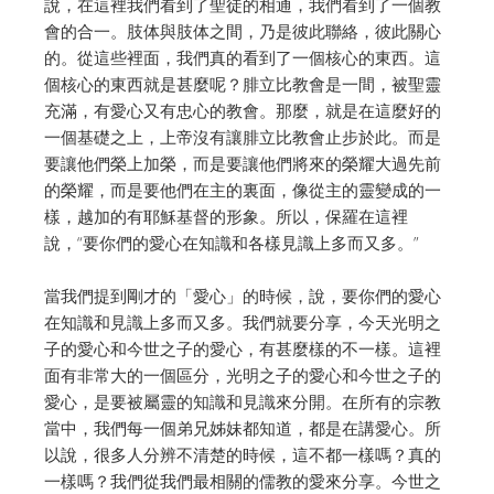
說，在這裡我們看到了聖徒的相通，我們看到了一個教
會的合一。肢体與肢体之間，乃是彼此聯絡，彼此關心
的。從這些裡面，我們真的看到了一個核心的東西。這
個核心的東西就是甚麼呢？腓立比教會是一間，被聖靈
充滿，有愛心又有忠心的教會。那麼，就是在這麼好的
一個基礎之上，上帝沒有讓腓立比教會止步於此。而是
要讓他們榮上加榮，而是要讓他們將來的榮耀大過先前
的榮耀，而是要他們在主的裏面，像從主的靈變成的一
樣，越加的有耶穌基督的形象。所以，保羅在這裡
說，“要你們的愛心在知識和各樣見識上多而又多。”
當我們提到剛才的「愛心」的時候，說，要你們的愛心
在知識和見識上多而又多。我們就要分享，今天光明之
子的愛心和今世之子的愛心，有甚麼樣的不一樣。這裡
面有非常大的一個區分，光明之子的愛心和今世之子的
愛心，是要被屬靈的知識和見識來分開。在所有的宗教
當中，我們每一個弟兄姊妹都知道，都是在講愛心。所
以說，很多人分辨不清楚的時候，這不都一樣嗎？真的
一樣嗎？我們從我們最相關的儒教的愛來分享。今世之