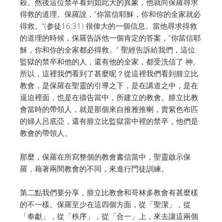
殺。然後這位禁卒看到如此大的異象，他就向保羅尋求
得救的道理。保羅說，”你當信耶穌，你和你的全家就必
得救。“(参徒16:31) 很偉大的一個信息。當他尋求得救
的道理的時候，保羅告訴他一個肯定的答案，”你當信耶
穌，你和你的全家都必得救。” 聖經告訴給我們，這位
監獄的禁卒和他的人，還有他的全家，都受洗信了 神。
所以，這裡我們看到了甚麼呢？從這裡我們看到腓立比
教會，是保羅在聖靈的引導之下，是在講道之中，是在
逼迫裡面，也是在禱告當中，所建立的教會。腓立比教
會當時的帶領人，就是那個來自推雅推喇，賣紫色布匹
的婦人呂底亞，還有腓立比監獄當中裡的禁卒，他們是
教會的帶領人。
那麼，保羅在所寫整個的教會書信當中，聖靈啟示保
羅，藉著兩間教會的不同，來進行門徒訓練。
第二點我們要分享，腓立比教會和哥林多教會有甚麼樣
的不一樣。保羅至少在這四個方面，從「聖潔」，從
「奉獻」，從「秩序」，從「合一」上，來去讓這兩個