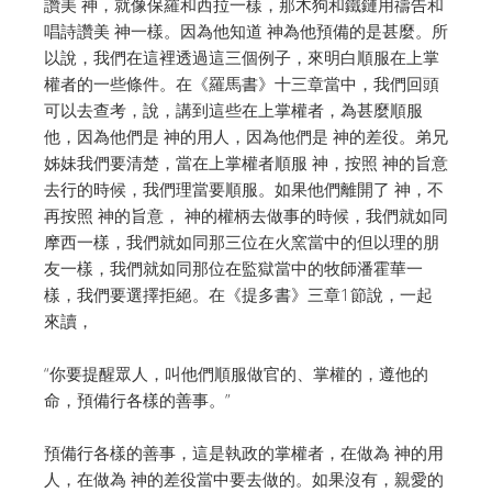
讚美 神，就像保羅和西拉一樣，那木狗和鐵鏈用禱告和
唱詩讚美 神一樣。因為他知道 神為他預備的是甚麼。所
以說，我們在這裡透過這三個例子，來明白順服在上掌
權者的一些條件。在《羅馬書》十三章當中，我們回頭
可以去查考，說，講到這些在上掌權者，為甚麼順服
他，因為他們是 神的用人，因為他們是 神的差役。弟兄
姊妹我們要清楚，當在上掌權者順服 神，按照 神的旨意
去行的時候，我們理當要順服。如果他們離開了 神，不
再按照 神的旨意， 神的權柄去做事的時候，我們就如同
摩西一樣，我們就如同那三位在火窯當中的但以理的朋
友一樣，我們就如同那位在監獄當中的牧師潘霍華一
樣，我們要選擇拒絕。在《提多書》三章1節說，一起
來讀，
“你要提醒眾人，叫他們順服做官的、掌權的，遵他的
命，預備行各樣的善事。”
預備行各樣的善事，這是執政的掌權者，在做為 神的用
人，在做為 神的差役當中要去做的。如果沒有，親愛的