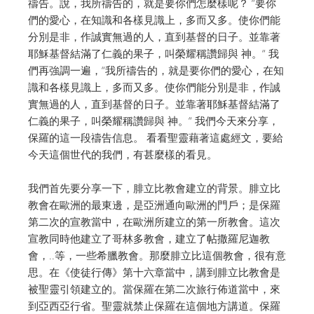
禱告。說，我所禱告的，就是要你們怎麼樣呢？ “要你
們的愛心，在知識和各樣見識上，多而又多。使你們能
分別是非，作誠實無過的人，直到基督的日子。並靠著
耶穌基督結滿了仁義的果子，叫榮耀稱讚歸與 神。“ 我
們再強調一遍，“我所禱告的，就是要你們的愛心，在知
識和各樣見識上，多而又多。使你們能分別是非，作誠
實無過的人，直到基督的日子。並靠著耶穌基督結滿了
仁義的果子，叫榮耀稱讚歸與 神。“ 我們今天來分享，
保羅的這一段禱告信息。 看看聖靈藉著這處經文，要給
今天這個世代的我們，有甚麼樣的看見。
我們首先要分享一下，腓立比教會建立的背景。腓立比
教會在歐洲的最東邊，是亞洲通向歐洲的門戶；是保羅
第二次的宣教當中，在歐洲所建立的第一所教會。這次
宣教同時他建立了哥林多教會，建立了帖撒羅尼迦教
會，..等，一些希臘教會。那麼腓立比這個教會，很有意
思。在《使徒行傳》第十六章當中，講到腓立比教會是
被聖靈引領建立的。當保羅在第二次旅行佈道當中，來
到亞西亞行省。聖靈就禁止保羅在這個地方講道。保羅