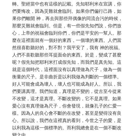
轉。聖經當中也有這樣的記載。先知耶利米在宣講，你
們要悔改，因為災難就會臨到。如果你們偏行己路，如
果你們離開 神，再去與那些拜偶像的同流合污的時候，
那麼災難就會臨到。但是，有一些假先知們說，你們放
心，上帝的祝福會臨到你們，你們是平安的一幫人。那
麼在這裡面就有一個好的東西，一個壞的東西。人們當
然很喜歡聽好的，對不對？我平安了，我有 神的祝福。
人們不喜歡聽那些耳提面命的東西。於是，變成了甚麼
呢？假先知把耶利米打成假先知，而我們是真先知。這
就是這個時代，這裡面沒有以真理做為尺子，做為一個
衡量的尺子。是非曲折是以利我做為判斷的一個標準。
好人可能會成為壞人，壞人也可能成為好人。所以，我
們要講真理。我們知道，真理是不變的，從古至今從來
不改變，這才是真理。不斷改變的，它不是真理。如果
愛心沒有真理做為尺子，你會發現，就像孔子的仁愛一
樣。因為人的良心會不斷的在改變，甚至是變得沒有良
心。所以說，我們在這裡真的看到，今世之子的愛，是
以利我為這樣一個標準的。而利我總會是在一個不斷改
變之中。