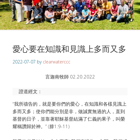
愛心要在知識和見識上多而又多
2022-07-07
by
clearwaterccc
言迦南牧師 02.20.2022
證道經文： 
“我所禱告的，就是要你們的愛心，在知識和各樣見識上
多而又多；使你們能分別是非，做誠實無過的人，直到
基督的日子，並靠著耶穌基督結滿了仁義的果子，叫榮
耀稱讚歸於神。” (腓1:9-11)