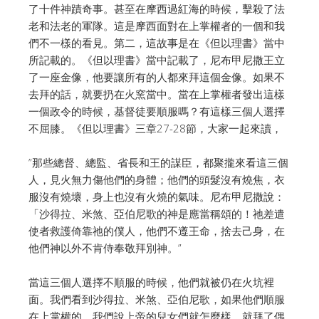
了十件神蹟奇事。甚至在摩西過紅海的時候，擊殺了法
老和法老的軍隊。這是摩西面對在上掌權者的一個和我
們不一樣的看見。第二，這故事是在《但以理書》當中
所記載的。《但以理書》當中記載了，尼布甲尼撒王立
了一座金像，他要讓所有的人都來拜這個金像。如果不
去拜的話，就要扔在火窯當中。當在上掌權者發出這樣
一個政令的時候，基督徒要順服嗎？有這樣三個人選擇
不屈膝。《但以理書》三章27-28節，大家一起來讀，
”那些總督、總監、省長和王的謀臣，都聚攏來看這三個
人，見火無力傷他們的身體；他們的頭髮沒有燒焦，衣
服沒有燒壞，身上也沒有火燒的氣味。尼布甲尼撒說：
「沙得拉、米煞、亞伯尼歌的神是應當稱頌的！祂差遣
使者救護倚靠祂的僕人，他們不遵王命，捨去己身，在
他們神以外不肯侍奉敬拜別神。”
當這三個人選擇不順服的時候，他們就被仍在火坑裡
面。我們看到沙得拉、米煞、亞伯尼歌，如果他們順服
在上掌權的，我們說上帝的兒女們就怎麼樣，就拜了偶