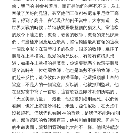
像，我們的 神會被羞辱。而正是他們的寧死不屈，為上
帝做了美好的見證。甚至他們三位都被尼布甲尼撒王高
看，得到了高升。在近現代的例子當中，大家知道二次
世界大戰的時候，希特勒要屠殺整個的猶太人。當這樣
的政令下達之後，教會，教會的牧師，教會的弟兄姊妹
們，怎麼樣來回應這位最高，整個德國最高首領的這樣
一個政令呢？在當時很多的教會，很多的牧師，選擇了
順服在上掌權的。親愛的弟兄姊妹，有沒有這樣思想
過，如果在上掌權的是魔鬼，你還要聽嗎？你還要順服
嗎？當時有一位德國牧師，他也是為數不多的牧師，他
們起來反抗，這位牧師叫做潘霍華。他選擇順服上帝的
旨意，不是人的一個旨意。所以說，他被抓到監獄。他
在監獄當中寫了一首歌，這首歌就是剛才我們所唱的，
「天父美善力量」。最後，他也被判絞刑而死。我們會
看到，也許上帝讓沙得拉，米煞，亞伯尼歌，在火焰中
沒被燒死。但我們也看到 神的旨意，是我們不能夠揣測
的。那位德國的牧師潘霍華，他被判絞刑而死。但是他
的生命裏面，讓我們看到如此大的不一樣。他唱詩感謝